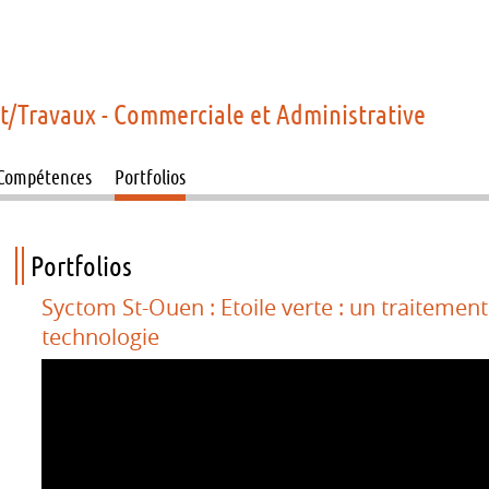
et/Travaux - Commerciale et Administrative
Compétences
Portfolios
Portfolios
Syctom St-Ouen : Etoile verte : un traitement
technologie